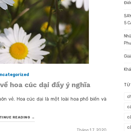
Điể
SAY
5 
Nhữ
Ph
Giả
Khá
ncategorized
về hoa cúc dại đầy ý nghĩa
TỪ
c
n vẻ. Hoa cúc dại là một loài hoa phổ biến và
c
c
TINUE READING
→
câ
Posted
Tháng 1 7, 2020