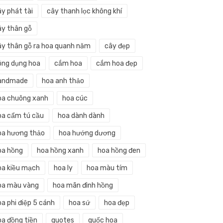
ây phát tài
cây thanh lọc không khí
ây thân gỗ
ây thân gỗ ra hoa quanh năm
cây đẹp
ông dụng hoa
cắm hoa
cắm hoa đẹp
andmade
hoa anh thảo
oa chuông xanh
hoa cúc
oa cẩm tú cầu
hoa dành dành
oa hương thảo
hoa hướng dương
oa hồng
hoa hồng xanh
hoa hồng đen
oa kiều mạch
hoa ly
hoa màu tím
oa màu vàng
hoa mãn đình hồng
a phi điệp 5 cánh
hoa sứ
hoa đẹp
oa đồng tiền
quotes
quốc hoa