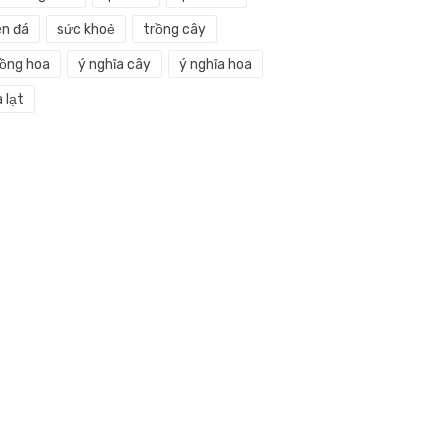
en đá
sức khoẻ
trồng cây
rồng hoa
ý nghĩa cây
ý nghĩa hoa
 lạt