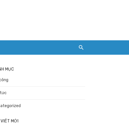
NH MỤC
công
 tức
ategorized
 VIẾT MỚI