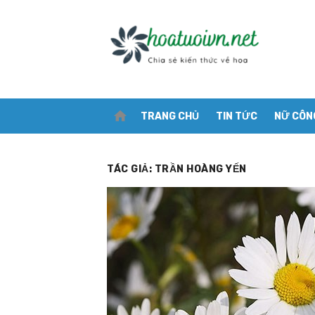
Skip
to
content
home
TRANG CHỦ
TIN TỨC
NỮ CÔN
TÁC GIẢ:
TRẦN HOÀNG YẾN