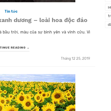
s
Tin tức
t
xanh dương – loài hoa độc đáo
đà
bầu trời, màu của sự bình yên và vĩnh cửu. Vì
TINUE READING
→
Posted
Tháng 12 25, 2019
on