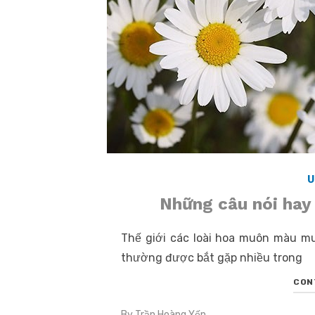
U
Những câu nói hay 
Thế giới các loài hoa muôn màu muô
thường được bắt gặp nhiều trong
CON
By
Trần Hoàng Yến