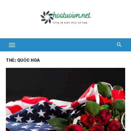
Skip
to
content
THẺ:
QUỐC HOA