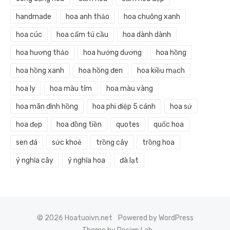
handmade
hoa anh thảo
hoa chuông xanh
hoa cúc
hoa cẩm tú cầu
hoa dành dành
hoa hương thảo
hoa hướng dương
hoa hồng
hoa hồng xanh
hoa hồng đen
hoa kiều mạch
hoa ly
hoa màu tím
hoa màu vàng
hoa mãn đình hồng
hoa phi điệp 5 cánh
hoa sứ
hoa đẹp
hoa đồng tiền
quotes
quốc hoa
sen đá
sức khoẻ
trồng cây
trồng hoa
ý nghĩa cây
ý nghĩa hoa
đà lạt
© 2026 Hoatuoivn.net
Powered by WordPress