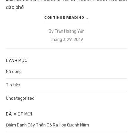
đào phổ
CONTINUE READING
→
By
Trần Hoàng Yến
Posted
Tháng 3 29, 2019
on
DANH MỤC
Nữ công
Tin tức
Uncategorized
BÀI VIẾT MỚI
Điểm Danh Cây Thân Gỗ Ra Hoa Quanh Năm