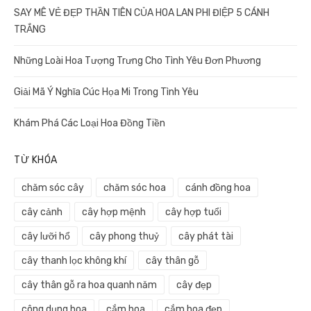
SAY MÊ VẺ ĐẸP THẦN TIÊN CỦA HOA LAN PHI ĐIỆP 5 CÁNH
TRẮNG
Những Loài Hoa Tượng Trưng Cho Tình Yêu Đơn Phương
Giải Mã Ý Nghĩa Cúc Họa Mi Trong Tình Yêu
Khám Phá Các Loại Hoa Đồng Tiền
TỪ KHÓA
chăm sóc cây
chăm sóc hoa
cánh đồng hoa
cây cảnh
cây hợp mệnh
cây hợp tuổi
cây lưỡi hổ
cây phong thuỷ
cây phát tài
cây thanh lọc không khí
cây thân gỗ
cây thân gỗ ra hoa quanh năm
cây đẹp
công dụng hoa
cắm hoa
cắm hoa đẹp