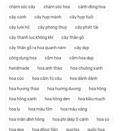
chăm sóc cây
chăm sóc hoa
cánh đồng hoa
cây cảnh
cây hợp mệnh
cây hợp tuổi
cây lưỡi hổ
cây phong thuỷ
cây phát tài
cây thanh lọc không khí
cây thân gỗ
cây thân gỗ ra hoa quanh năm
cây đẹp
công dụng hoa
cắm hoa
cắm hoa đẹp
handmade
hoa anh thảo
hoa chuông xanh
hoa cúc
hoa cẩm tú cầu
hoa dành dành
hoa hương thảo
hoa hướng dương
hoa hồng
hoa hồng xanh
hoa hồng đen
hoa kiều mạch
hoa ly
hoa màu tím
hoa màu vàng
hoa mãn đình hồng
hoa phi điệp 5 cánh
hoa sứ
hoa đẹp
hoa đồng tiền
quotes
quốc hoa