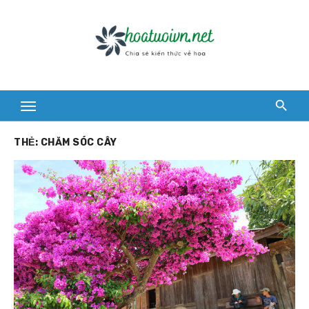
Skip
to
content
THẺ:
CHĂM SÓC CÂY