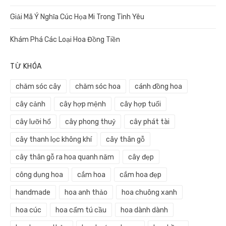
Giải Mã Ý Nghĩa Cúc Họa Mi Trong Tình Yêu
Khám Phá Các Loại Hoa Đồng Tiền
TỪ KHÓA
chăm sóc cây
chăm sóc hoa
cánh đồng hoa
cây cảnh
cây hợp mệnh
cây hợp tuổi
cây lưỡi hổ
cây phong thuỷ
cây phát tài
cây thanh lọc không khí
cây thân gỗ
cây thân gỗ ra hoa quanh năm
cây đẹp
công dụng hoa
cắm hoa
cắm hoa đẹp
handmade
hoa anh thảo
hoa chuông xanh
hoa cúc
hoa cẩm tú cầu
hoa dành dành