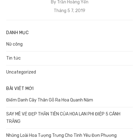
By
Trần Hoàng Yến
Posted
Tháng 5 7, 2019
on
DANH MỤC
Nữ công
Tin tức
Uncategorized
BÀI VIẾT MỚI
Điểm Danh Cây Thân Gỗ Ra Hoa Quanh Năm
SAY MÊ VẺ ĐẸP THẦN TIÊN CỦA HOA LAN PHI ĐIỆP 5 CÁNH
TRẮNG
Những Loài Hoa Tượng Trưng Cho Tình Yêu Đơn Phương