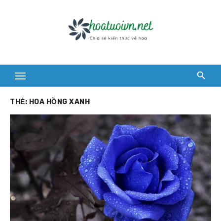
Skip
to
content
THẺ:
HOA HỒNG XANH