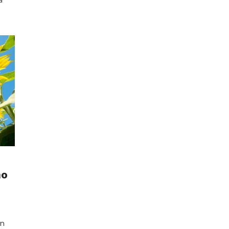
ho
an