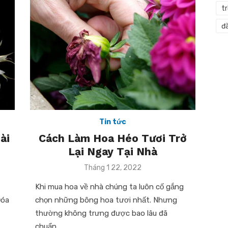
t
đà
Tin tức
ài
Cách Làm Hoa Héo Tươi Trở
Lại Ngay Tại Nhà
Posted
Tháng 1 22, 2022
on
Khi mua hoa về nhà chúng ta luôn cố gắng
Đóa
chọn những bông hoa tươi nhất. Nhưng
thường không trưng được bao lâu đã
chuẩn …