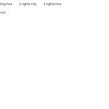
rồng hoa
ý nghĩa cây
ý nghĩa hoa
 lạt