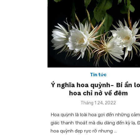
Tin tức
Ý nghĩa hoa quỳnh- Bí ẩn lo
hoa chỉ nở về đêm
Posted
Tháng 1 24, 2022
on
Hoa quỳnh là loài hoa gợi đến những cảm
giác thanh thoát mà dịu dàng đến kỳ lạ. 
hoa quỳnh đẹp rực rỡ nhưng …