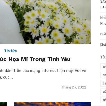
SAY
5 
Nhữ
Ph
Giả
Khá
Tin tức
TỪ
Cúc Họa Mi Trong Tình Yêu
c
ình đám trên các mạng Internet hiện nay. Với vẻ
c
, cúc …
c
Posted
Tháng 2 7, 2022
on
câ
c