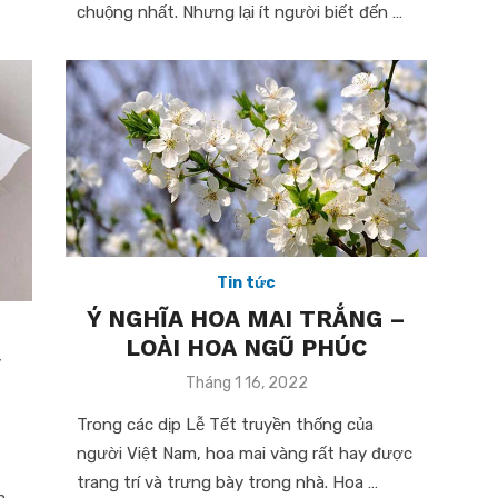
chuộng nhất. Nhưng lại ít người biết đến …
Tin tức
Ý NGHĨA HOA MAI TRẮNG –
LOÀI HOA NGŨ PHÚC
y
Posted
Tháng 1 16, 2022
on
Trong các dịp Lễ Tết truyền thống của
người Việt Nam, hoa mai vàng rất hay được
trang trí và trưng bày trong nhà. Hoa …
a