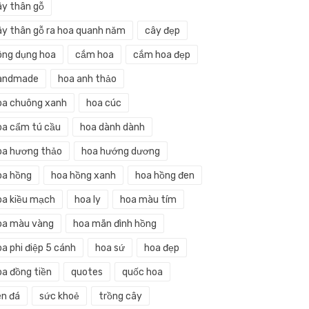
ây thân gỗ
ây thân gỗ ra hoa quanh năm
cây đẹp
ông dụng hoa
cắm hoa
cắm hoa đẹp
andmade
hoa anh thảo
oa chuông xanh
hoa cúc
oa cẩm tú cầu
hoa dành dành
oa hương thảo
hoa hướng dương
oa hồng
hoa hồng xanh
hoa hồng đen
oa kiều mạch
hoa ly
hoa màu tím
oa màu vàng
hoa mãn đình hồng
a phi điệp 5 cánh
hoa sứ
hoa đẹp
oa đồng tiền
quotes
quốc hoa
en đá
sức khoẻ
trồng cây