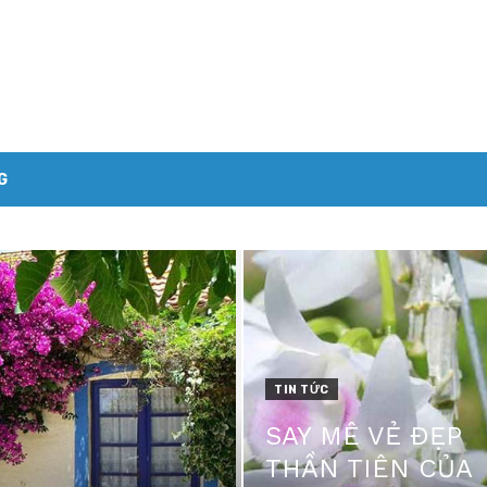
G
TIN TỨC
SAY MÊ VẺ ĐẸP
THẦN TIÊN CỦA