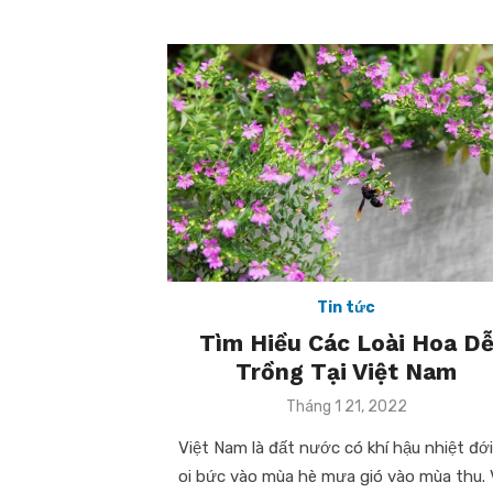
Tin tức
Tìm Hiều Các Loài Hoa D
Trồng Tại Việt Nam
Posted
Tháng 1 21, 2022
on
Việt Nam là đất nước có khí hậu nhiệt đới
oi bức vào mùa hè mưa gió vào mùa thu. 