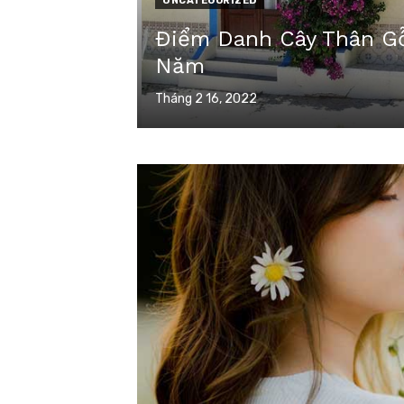
UNCATEGORIZED
Điểm Danh Cây Thân G
Năm
Posted
Tháng 2 16, 2022
on