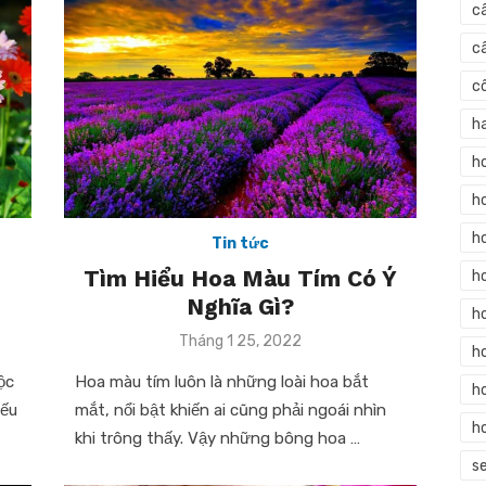
c
c
c
h
h
h
h
Tin tức
Tìm Hiểu Hoa Màu Tím Có Ý
h
Nghĩa Gì?
h
Posted
Tháng 1 25, 2022
h
on
ộc
Hoa màu tím luôn là những loài hoa bắt
ho
Nếu
mắt, nổi bật khiến ai cũng phải ngoái nhìn
h
khi trông thấy. Vậy những bông hoa …
s