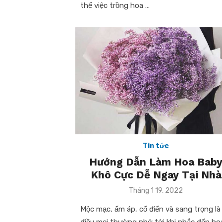
thế việc trồng hoa …
Tin tức
Hướng Dẫn Làm Hoa Bab
Khô Cực Dễ Ngay Tại Nhà
Posted
Tháng 1 19, 2022
on
Mộc mạc, ấm áp, cổ điển và sang trọng là
điều mọi thường nhớ tới khi nhắc đến ho