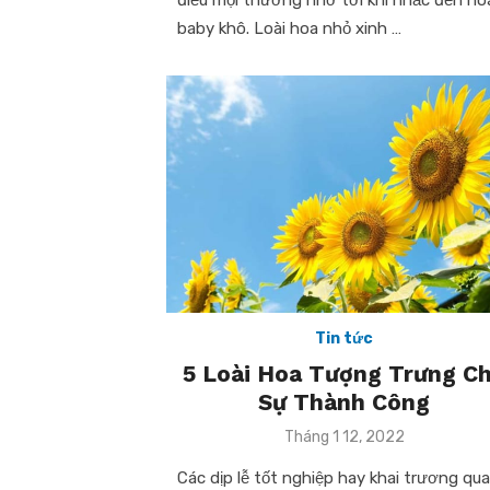
baby khô. Loài hoa nhỏ xinh …
Tin tức
5 Loài Hoa Tượng Trưng C
Sự Thành Công
Posted
Tháng 1 12, 2022
on
Các dịp lễ tốt nghiệp hay khai trương qu