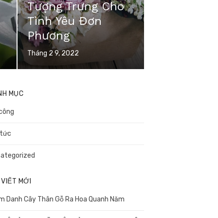
Tượng Trưng Cho
Tình Yêu Đơn
Phương
Posted
Tháng 2 9, 2022
on
NH MỤC
công
 tức
ategorized
 VIẾT MỚI
m Danh Cây Thân Gỗ Ra Hoa Quanh Năm