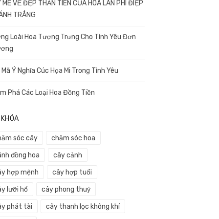
 MÊ VẺ ĐẸP THẦN TIÊN CỦA HOA LAN PHI ĐIỆP
CÁNH TRẮNG
ng Loài Hoa Tượng Trưng Cho Tình Yêu Đơn
ương
i Mã Ý Nghĩa Cúc Họa Mi Trong Tình Yêu
m Phá Các Loại Hoa Đồng Tiền
 KHÓA
hăm sóc cây
chăm sóc hoa
ánh đồng hoa
cây cảnh
ây hợp mệnh
cây hợp tuổi
y lưỡi hổ
cây phong thuỷ
ây phát tài
cây thanh lọc không khí