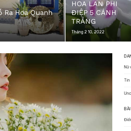
HOA LAN PHI
ỗ Ra Hoa Quanh
ĐIỆP 5 CÁNH
TRẮNG
Posted
Tháng 2 10, 2022
on
DA
Nữ 
Tin
Unc
BÀI
Điể