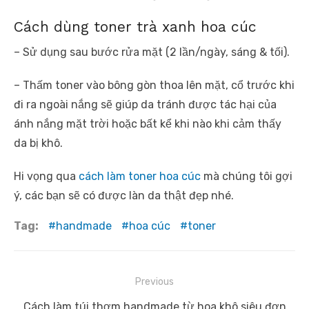
Cách dùng toner trà xanh hoa cúc
– Sử dụng sau bước rửa mặt (2 lần/ngày, sáng & tối).
– Thấm toner vào bông gòn thoa lên mặt, cổ trước khi
đi ra ngoài nắng sẽ giúp da tránh được tác hại của
ánh nắng mặt trời hoặc bất kể khi nào khi cảm thấy
da bị khô.
Hi vọng qua
cách làm toner hoa cúc
mà chúng tôi gợi
ý, các bạn sẽ có được làn da thật đẹp nhé.
Tag:
handmade
hoa cúc
toner
Điều
Previous
hướng
Previous
Cách làm túi thơm handmade từ hoa khô siêu đơn