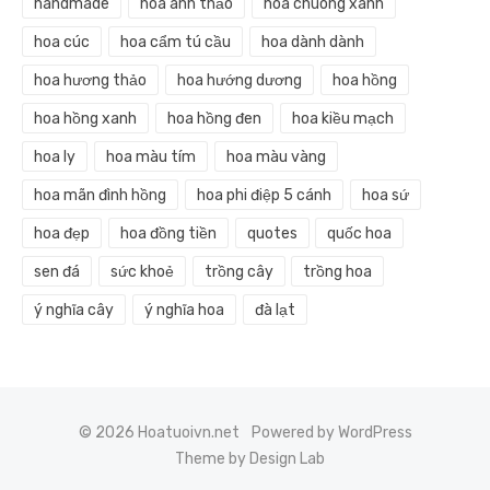
handmade
hoa anh thảo
hoa chuông xanh
hoa cúc
hoa cẩm tú cầu
hoa dành dành
hoa hương thảo
hoa hướng dương
hoa hồng
hoa hồng xanh
hoa hồng đen
hoa kiều mạch
hoa ly
hoa màu tím
hoa màu vàng
hoa mãn đình hồng
hoa phi điệp 5 cánh
hoa sứ
hoa đẹp
hoa đồng tiền
quotes
quốc hoa
sen đá
sức khoẻ
trồng cây
trồng hoa
ý nghĩa cây
ý nghĩa hoa
đà lạt
© 2026 Hoatuoivn.net
Powered by WordPress
Theme by Design Lab