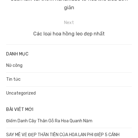
bài
post:
giản
viết
Next
Next
Các loại hoa hồng leo đẹp nhất
post:
DANH MỤC
Nữ công
Tin tức
Uncategorized
BÀI VIẾT MỚI
Điểm Danh Cây Thân Gỗ Ra Hoa Quanh Năm
SAY MÊ VẺ ĐẸP THẦN TIÊN CỦA HOA LAN PHI ĐIỆP 5 CÁNH