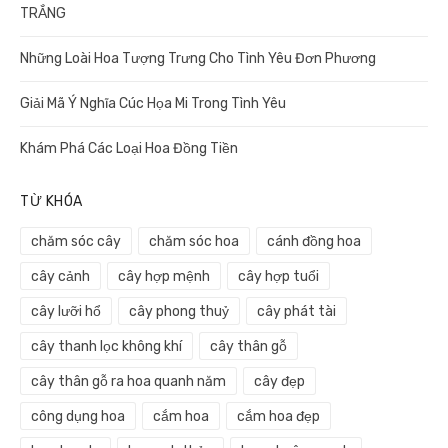
TRẮNG
Những Loài Hoa Tượng Trưng Cho Tình Yêu Đơn Phương
Giải Mã Ý Nghĩa Cúc Họa Mi Trong Tình Yêu
Khám Phá Các Loại Hoa Đồng Tiền
TỪ KHÓA
chăm sóc cây
chăm sóc hoa
cánh đồng hoa
cây cảnh
cây hợp mệnh
cây hợp tuổi
cây lưỡi hổ
cây phong thuỷ
cây phát tài
cây thanh lọc không khí
cây thân gỗ
cây thân gỗ ra hoa quanh năm
cây đẹp
công dụng hoa
cắm hoa
cắm hoa đẹp