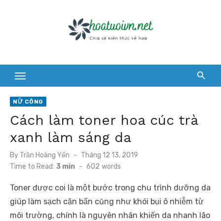
Skip
to
content
NỮ CÔNG
Cách làm toner hoa cúc trà
xanh làm sáng da
Posted
By
Trần Hoàng Yến
Tháng 12 13, 2019
on
Time to Read:
3 min
-
602
words
Toner được coi là một bước trong chu trình dưỡng da
giúp làm sạch cặn bẩn cũng như khói bụi ô nhiễm từ
môi trường, chính là nguyên nhân khiến da nhanh lão