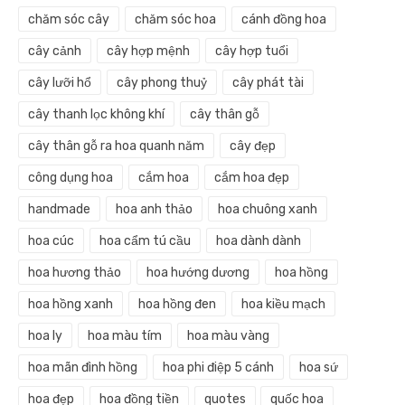
chăm sóc cây
chăm sóc hoa
cánh đồng hoa
cây cảnh
cây hợp mệnh
cây hợp tuổi
cây lưỡi hổ
cây phong thuỷ
cây phát tài
cây thanh lọc không khí
cây thân gỗ
cây thân gỗ ra hoa quanh năm
cây đẹp
công dụng hoa
cắm hoa
cắm hoa đẹp
handmade
hoa anh thảo
hoa chuông xanh
hoa cúc
hoa cẩm tú cầu
hoa dành dành
hoa hương thảo
hoa hướng dương
hoa hồng
hoa hồng xanh
hoa hồng đen
hoa kiều mạch
hoa ly
hoa màu tím
hoa màu vàng
hoa mãn đình hồng
hoa phi điệp 5 cánh
hoa sứ
hoa đẹp
hoa đồng tiền
quotes
quốc hoa