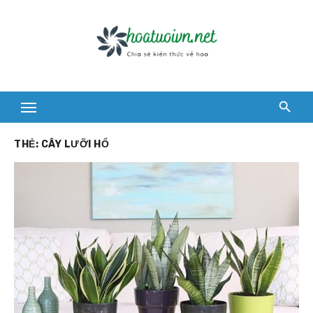
Skip
to
content
THẺ:
CÂY LƯỠI HỔ