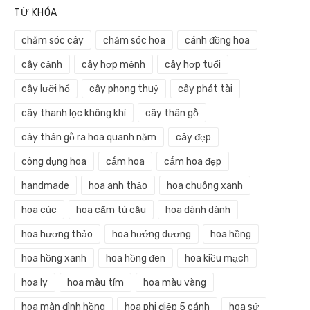
TỪ KHÓA
chăm sóc cây
chăm sóc hoa
cánh đồng hoa
cây cảnh
cây hợp mệnh
cây hợp tuổi
cây lưỡi hổ
cây phong thuỷ
cây phát tài
cây thanh lọc không khí
cây thân gỗ
cây thân gỗ ra hoa quanh năm
cây đẹp
công dụng hoa
cắm hoa
cắm hoa đẹp
handmade
hoa anh thảo
hoa chuông xanh
hoa cúc
hoa cẩm tú cầu
hoa dành dành
hoa hương thảo
hoa hướng dương
hoa hồng
hoa hồng xanh
hoa hồng đen
hoa kiều mạch
hoa ly
hoa màu tím
hoa màu vàng
hoa mãn đình hồng
hoa phi điệp 5 cánh
hoa sứ