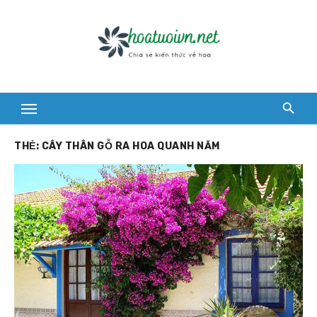
Skip
to
content
THẺ:
CÂY THÂN GỖ RA HOA QUANH NĂM