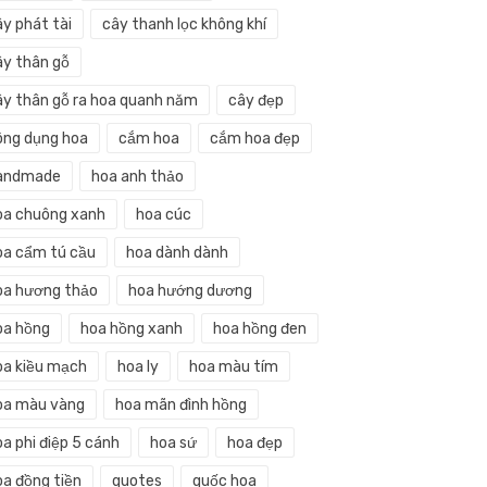
ây phát tài
cây thanh lọc không khí
ây thân gỗ
ây thân gỗ ra hoa quanh năm
cây đẹp
ông dụng hoa
cắm hoa
cắm hoa đẹp
andmade
hoa anh thảo
oa chuông xanh
hoa cúc
oa cẩm tú cầu
hoa dành dành
oa hương thảo
hoa hướng dương
oa hồng
hoa hồng xanh
hoa hồng đen
oa kiều mạch
hoa ly
hoa màu tím
oa màu vàng
hoa mãn đình hồng
a phi điệp 5 cánh
hoa sứ
hoa đẹp
oa đồng tiền
quotes
quốc hoa