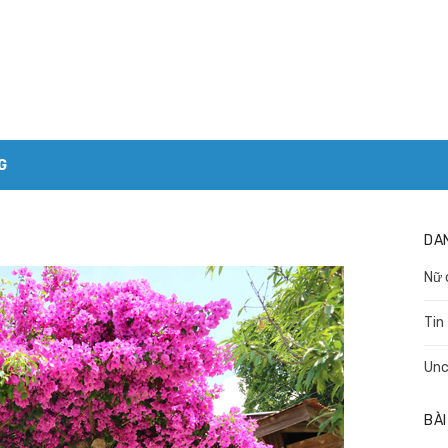
G
DA
Nữ 
Tin
Unc
BÀI