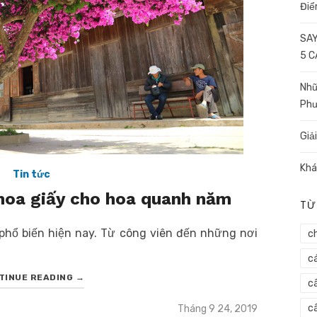
Điể
SAY
5 
Nhữ
Ph
Giả
Khá
Tin tức
hoa giấy cho hoa quanh năm
TỪ
t phổ biến hiện nay. Từ công viên đến những nơi
c
c
TINUE READING
→
c
Posted
câ
Tháng 9 24, 2019