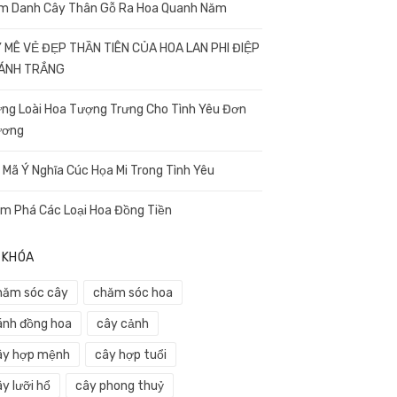
m Danh Cây Thân Gỗ Ra Hoa Quanh Năm
 MÊ VẺ ĐẸP THẦN TIÊN CỦA HOA LAN PHI ĐIỆP
CÁNH TRẮNG
ng Loài Hoa Tượng Trưng Cho Tình Yêu Đơn
ương
i Mã Ý Nghĩa Cúc Họa Mi Trong Tình Yêu
m Phá Các Loại Hoa Đồng Tiền
 KHÓA
hăm sóc cây
chăm sóc hoa
ánh đồng hoa
cây cảnh
ây hợp mệnh
cây hợp tuổi
y lưỡi hổ
cây phong thuỷ