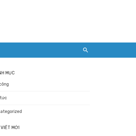
NH MỤC
công
 tức
ategorized
 VIẾT MỚI