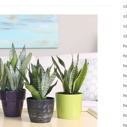
on
c
c
c
c
h
h
h
h
h
h
h
ho
h