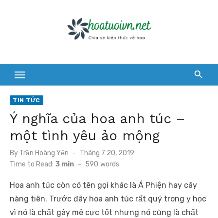
Skip
to
content
TIN TỨC
Ý nghĩa của hoa anh túc –
một tình yêu ảo mộng
Posted
By
Trần Hoàng Yến
Tháng 7 20, 2019
on
Time to Read:
3 min
-
590
words
Hoa anh túc còn có tên gọi khác là Á Phiện hay cây
nàng tiên. Trước đây hoa anh túc rất quý trong y học
vì nó là chất gây mê cực tốt nhưng nó cũng là chất