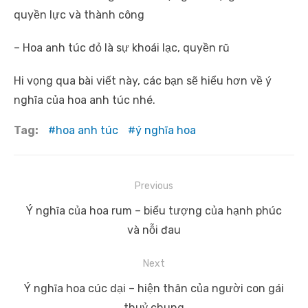
quyền lực và thành công
– Hoa anh túc đỏ là sự khoái lạc, quyền rũ
Hi vọng qua bài viết này, các bạn sẽ hiểu hơn về ý
nghĩa của hoa anh túc nhé.
Tag:
hoa anh túc
ý nghĩa hoa
Điều
Previous
hướng
Previous
Ý nghĩa của hoa rum – biểu tượng của hạnh phúc
bài
post:
và nỗi đau
viết
Next
Next
Ý nghĩa hoa cúc dại – hiện thân của người con gái
post:
thuỷ chung