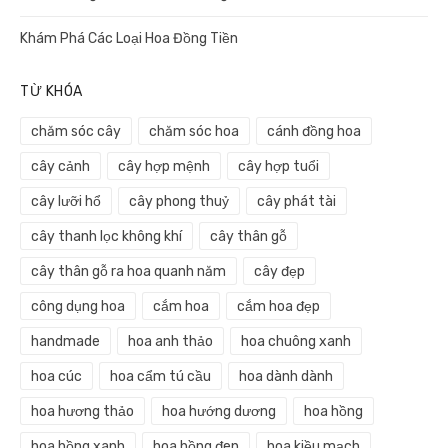
Khám Phá Các Loại Hoa Đồng Tiền
TỪ KHÓA
chăm sóc cây
chăm sóc hoa
cánh đồng hoa
cây cảnh
cây hợp mệnh
cây hợp tuổi
cây lưỡi hổ
cây phong thuỷ
cây phát tài
cây thanh lọc không khí
cây thân gỗ
cây thân gỗ ra hoa quanh năm
cây đẹp
công dụng hoa
cắm hoa
cắm hoa đẹp
handmade
hoa anh thảo
hoa chuông xanh
hoa cúc
hoa cẩm tú cầu
hoa dành dành
hoa hương thảo
hoa hướng dương
hoa hồng
hoa hồng xanh
hoa hồng đen
hoa kiều mạch