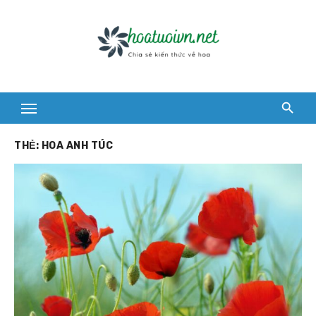
Skip
to
content
THẺ:
HOA ANH TÚC