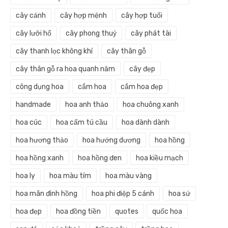
cây cảnh
cây hợp mệnh
cây hợp tuổi
cây lưỡi hổ
cây phong thuỷ
cây phát tài
cây thanh lọc không khí
cây thân gỗ
cây thân gỗ ra hoa quanh năm
cây đẹp
công dụng hoa
cắm hoa
cắm hoa đẹp
handmade
hoa anh thảo
hoa chuông xanh
hoa cúc
hoa cẩm tú cầu
hoa dành dành
hoa hương thảo
hoa hướng dương
hoa hồng
hoa hồng xanh
hoa hồng đen
hoa kiều mạch
hoa ly
hoa màu tím
hoa màu vàng
hoa mãn đình hồng
hoa phi điệp 5 cánh
hoa sứ
hoa đẹp
hoa đồng tiền
quotes
quốc hoa