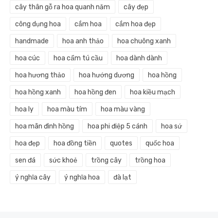
cây thân gỗ ra hoa quanh năm
cây đẹp
công dụng hoa
cắm hoa
cắm hoa đẹp
handmade
hoa anh thảo
hoa chuông xanh
hoa cúc
hoa cẩm tú cầu
hoa dành dành
hoa hương thảo
hoa hướng dương
hoa hồng
hoa hồng xanh
hoa hồng đen
hoa kiều mạch
hoa ly
hoa màu tím
hoa màu vàng
hoa mãn đình hồng
hoa phi điệp 5 cánh
hoa sứ
hoa đẹp
hoa đồng tiền
quotes
quốc hoa
sen đá
sức khoẻ
trồng cây
trồng hoa
ý nghĩa cây
ý nghĩa hoa
đà lạt