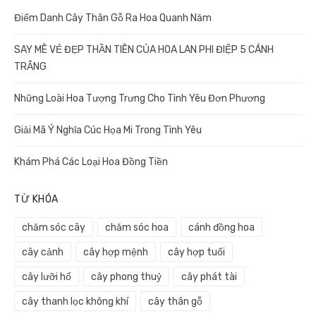
Điểm Danh Cây Thân Gỗ Ra Hoa Quanh Năm
SAY MÊ VẺ ĐẸP THẦN TIÊN CỦA HOA LAN PHI ĐIỆP 5 CÁNH
TRẮNG
Những Loài Hoa Tượng Trưng Cho Tình Yêu Đơn Phương
Giải Mã Ý Nghĩa Cúc Họa Mi Trong Tình Yêu
Khám Phá Các Loại Hoa Đồng Tiền
TỪ KHÓA
chăm sóc cây
chăm sóc hoa
cánh đồng hoa
cây cảnh
cây hợp mệnh
cây hợp tuổi
cây lưỡi hổ
cây phong thuỷ
cây phát tài
cây thanh lọc không khí
cây thân gỗ