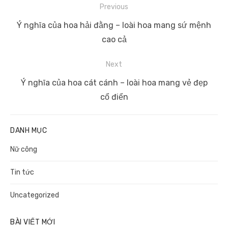
Điều
Previous
hướng
Previous
Ý nghĩa của hoa hải đằng – loài hoa mang sứ mệnh
bài
post:
cao cả
viết
Next
Next
Ý nghĩa của hoa cát cánh – loài hoa mang vẻ đẹp
post:
cổ điển
DANH MỤC
Nữ công
Tin tức
Uncategorized
BÀI VIẾT MỚI