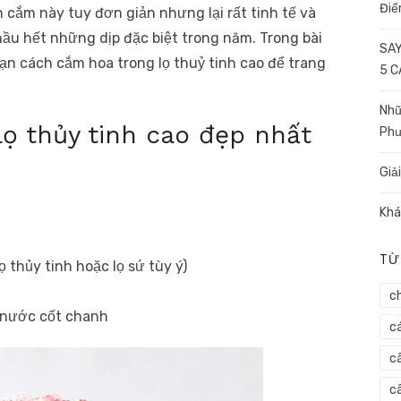
Điể
h cắm này tuy đơn giản nhưng lại rất tinh tế và
ầu hết những dịp đặc biệt trong năm. Trong bài
SAY
ạn cách cắm hoa trong lọ thuỷ tinh cao để trang
5 
Nhữ
ọ thủy tinh cao đẹp nhất
Ph
Giả
Khá
TỪ
 thủy tinh hoặc lọ sứ tùy ý)
c
 nước cốt chanh
c
c
câ