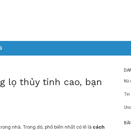
G
DA
 lọ thủy tinh cao, bạn
Nữ 
Tin
Unc
BÀI
ong nhà. Trong đó, phổ biến nhất có lẽ là
cách