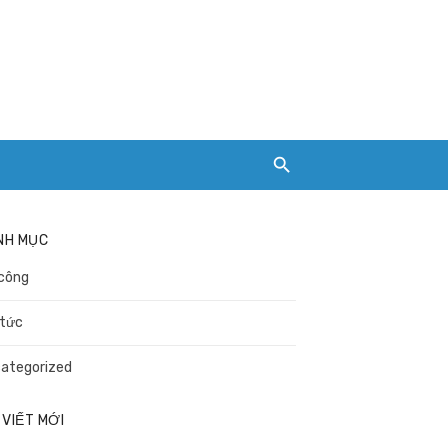
NH MỤC
công
 tức
ategorized
 VIẾT MỚI