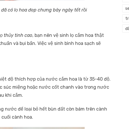
s
 đã có lọ hoa đẹp chưng bày ngày tết rồi
t
đà
ọ thủy tinh cao
, bạn nên vệ sinh lọ cắm hoa thật
khuẩn và bụi bẩn. Việc vệ sinh bình hoa sạch sẽ
ệt độ thích hợp của nước cắm hoa là từ 35-40 độ.
c súc miệng hoặc nước cốt chanh vào trong nước
au khi cắm.
g nước để loại bỏ hết bùn đất còn bám trên cành
a cuối cành hoa.