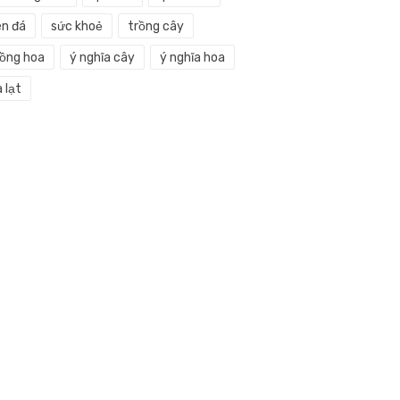
en đá
sức khoẻ
trồng cây
rồng hoa
ý nghĩa cây
ý nghĩa hoa
 lạt