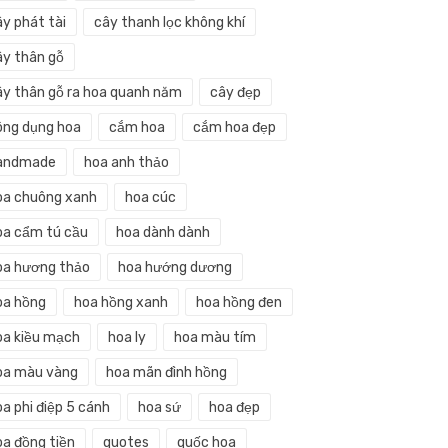
ây phát tài
cây thanh lọc không khí
ây thân gỗ
ây thân gỗ ra hoa quanh năm
cây đẹp
ông dụng hoa
cắm hoa
cắm hoa đẹp
andmade
hoa anh thảo
oa chuông xanh
hoa cúc
oa cẩm tú cầu
hoa dành dành
oa hương thảo
hoa hướng dương
oa hồng
hoa hồng xanh
hoa hồng đen
oa kiều mạch
hoa ly
hoa màu tím
oa màu vàng
hoa mãn đình hồng
a phi điệp 5 cánh
hoa sứ
hoa đẹp
oa đồng tiền
quotes
quốc hoa