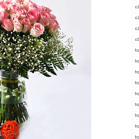
c
c
c
c
h
h
h
h
h
h
h
ho
h