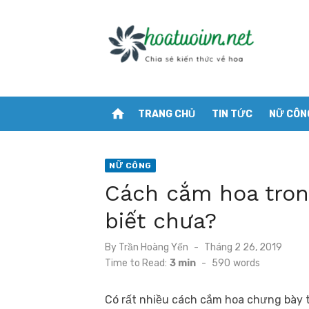
Skip
to
content
home
TRANG CHỦ
TIN TỨC
NỮ CÔN
NỮ CÔNG
Cách cắm hoa trong
biết chưa?
Posted
By
Trần Hoàng Yến
Tháng 2 26, 2019
on
Time to Read:
3 min
-
590
words
Có rất nhiều cách cắm hoa chưng bày tr