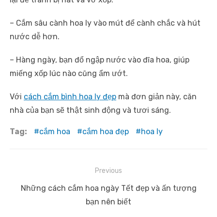
– Cắm sâu cành hoa ly vào mút để cành chắc và hút
nước dễ hơn.
– Hàng ngày, bạn đổ ngập nước vào đĩa hoa, giúp
miếng xốp lúc nào cũng ẩm ướt.
Với
cách cắm bình hoa ly đẹp
mà đơn giản này, căn
nhà của bạn sẽ thật sinh động và tươi sáng.
Tag:
cắm hoa
cắm hoa đẹp
hoa ly
Điều
Previous
hướng
Previous
Những cách cắm hoa ngày Tết đẹp và ấn tượng
bài
post:
bạn nên biết
viết