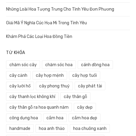
Những Loài Hoa Tượng Trưng Cho Tình Yêu Đơn Phương
Giải Mã Ý Nghĩa Cúc Họa Mi Trong Tình Yêu
Khám Phá Các Loại Hoa Đồng Tiền
TỪ KHÓA
chăm sóc cây
chăm sóc hoa
cánh đồng hoa
cây cảnh
cây hợp mệnh
cây hợp tuổi
cây lưỡi hổ
cây phong thuỷ
cây phát tài
cây thanh lọc không khí
cây thân gỗ
cây thân gỗ ra hoa quanh năm
cây đẹp
công dụng hoa
cắm hoa
cắm hoa đẹp
handmade
hoa anh thảo
hoa chuông xanh