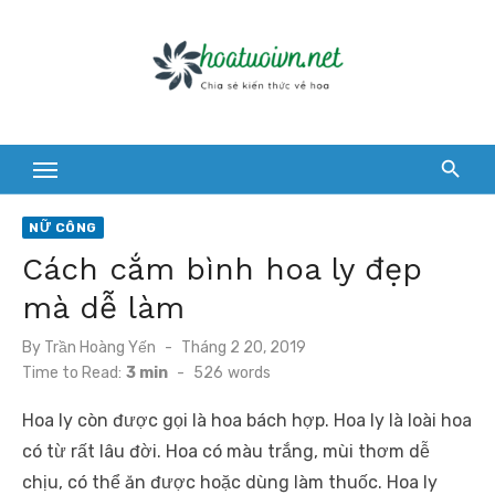
Skip
to
content
NỮ CÔNG
Cách cắm bình hoa ly đẹp
mà dễ làm
Posted
By
Trần Hoàng Yến
Tháng 2 20, 2019
on
Time to Read:
3 min
-
526
words
Hoa ly còn được gọi là hoa bách hợp. Hoa ly là loài hoa
có từ rất lâu đời. Hoa có màu trắng, mùi thơm dễ
chịu, có thể ăn được hoặc dùng làm thuốc. Hoa ly