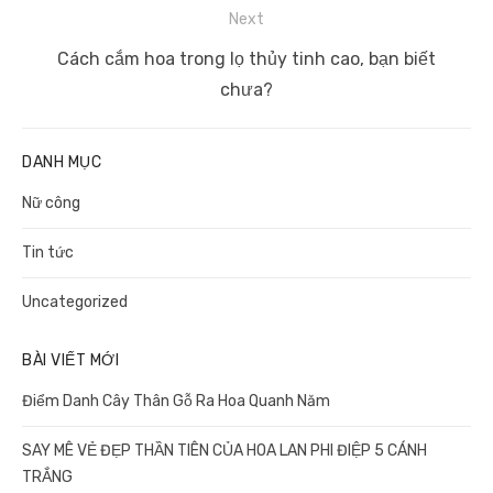
Next
Next
Cách cắm hoa trong lọ thủy tinh cao, bạn biết
post:
chưa?
DANH MỤC
Nữ công
Tin tức
Uncategorized
BÀI VIẾT MỚI
Điểm Danh Cây Thân Gỗ Ra Hoa Quanh Năm
SAY MÊ VẺ ĐẸP THẦN TIÊN CỦA HOA LAN PHI ĐIỆP 5 CÁNH
TRẮNG