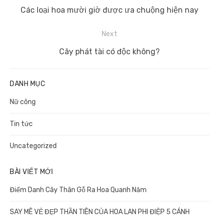
hướng
Previous
Các loại hoa mười giờ được ưa chuộng hiện nay
bài
post:
viết
Next
Next
Cây phát tài có độc không?
post:
DANH MỤC
Nữ công
Tin tức
Uncategorized
BÀI VIẾT MỚI
Điểm Danh Cây Thân Gỗ Ra Hoa Quanh Năm
SAY MÊ VẺ ĐẸP THẦN TIÊN CỦA HOA LAN PHI ĐIỆP 5 CÁNH