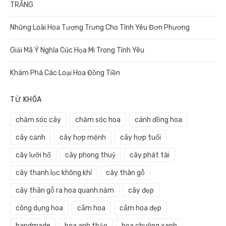
TRẮNG
Những Loài Hoa Tượng Trưng Cho Tình Yêu Đơn Phương
Giải Mã Ý Nghĩa Cúc Họa Mi Trong Tình Yêu
Khám Phá Các Loại Hoa Đồng Tiền
TỪ KHÓA
chăm sóc cây
chăm sóc hoa
cánh đồng hoa
cây cảnh
cây hợp mệnh
cây hợp tuổi
cây lưỡi hổ
cây phong thuỷ
cây phát tài
cây thanh lọc không khí
cây thân gỗ
cây thân gỗ ra hoa quanh năm
cây đẹp
công dụng hoa
cắm hoa
cắm hoa đẹp
handmade
hoa anh thảo
hoa chuông xanh