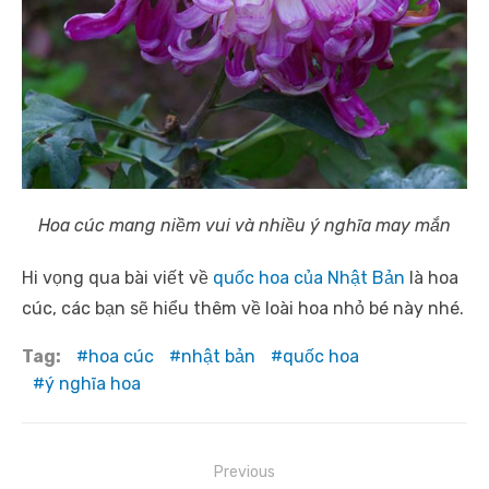
Hoa cúc mang niềm vui và nhiều ý nghĩa may mắn
Hi vọng qua bài viết về
quốc hoa của Nhật Bản
là hoa
cúc, các bạn sẽ hiểu thêm về loài hoa nhỏ bé này nhé.
Tag:
hoa cúc
nhật bản
quốc hoa
ý nghĩa hoa
Điều
Previous