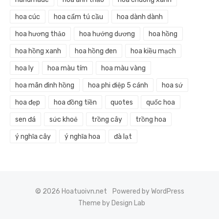
hoa cúc
hoa cẩm tú cầu
hoa dành dành
hoa hương thảo
hoa hướng dương
hoa hồng
hoa hồng xanh
hoa hồng đen
hoa kiều mạch
hoa ly
hoa màu tím
hoa màu vàng
hoa mãn đình hồng
hoa phi điệp 5 cánh
hoa sứ
hoa đẹp
hoa đồng tiền
quotes
quốc hoa
sen đá
sức khoẻ
trồng cây
trồng hoa
ý nghĩa cây
ý nghĩa hoa
đà lạt
© 2026 Hoatuoivn.net
Powered by WordPress
Theme by Design Lab