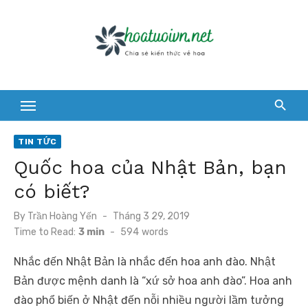
Skip
to
content
TIN TỨC
Quốc hoa của Nhật Bản, bạn
có biết?
Posted
By
Trần Hoàng Yến
Tháng 3 29, 2019
on
Time to Read:
3 min
-
594
words
Nhắc đến Nhật Bản là nhắc đến hoa anh đào. Nhật
Bản được mệnh danh là “xứ sở hoa anh đào”. Hoa anh
đào phổ biến ở Nhật đến nỗi nhiều người lầm tưởng