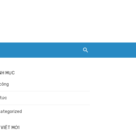
NH MỤC
công
 tức
ategorized
 VIẾT MỚI