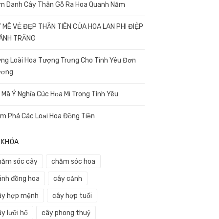
m Danh Cây Thân Gỗ Ra Hoa Quanh Năm
 MÊ VẺ ĐẸP THẦN TIÊN CỦA HOA LAN PHI ĐIỆP
CÁNH TRẮNG
ng Loài Hoa Tượng Trưng Cho Tình Yêu Đơn
ương
i Mã Ý Nghĩa Cúc Họa Mi Trong Tình Yêu
m Phá Các Loại Hoa Đồng Tiền
 KHÓA
hăm sóc cây
chăm sóc hoa
ánh đồng hoa
cây cảnh
ây hợp mệnh
cây hợp tuổi
y lưỡi hổ
cây phong thuỷ