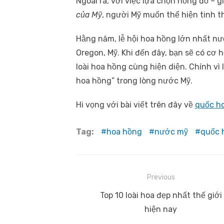
Ngoài ra, với việc lựa chọn hồng đỏ – g
của Mỹ
, người Mỹ muốn thể hiện tinh t
Hằng năm, lễ hội hoa hồng lớn nhất nư
Oregon, Mỹ. Khi đến đây, bạn sẽ có cơ
loài hoa hồng cùng hiện diện. Chính vì
hoa hồng” trong lòng nước Mỹ.
Hi vọng với bài viết trên đây về
quốc h
Tag:
hoa hồng
nước mỹ
quốc 
Điều
Previous
hướng
Previous
Top 10 loài hoa đẹp nhất thế giới
post:
hiện nay
bài