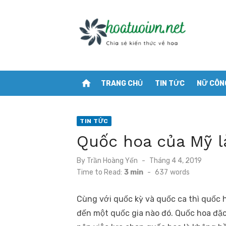
Skip
to
content
home
TRANG CHỦ
TIN TỨC
NỮ CÔN
TIN TỨC
Quốc hoa của Mỹ l
Posted
By
Trần Hoàng Yến
Tháng 4 4, 2019
on
Time to Read:
3 min
-
637
words
Cùng với quốc kỳ và quốc ca thì quốc 
đến một quốc gia nào đó. Quốc hoa đặc