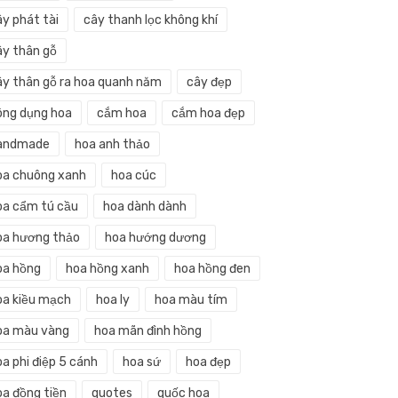
ây phát tài
cây thanh lọc không khí
ây thân gỗ
ây thân gỗ ra hoa quanh năm
cây đẹp
ông dụng hoa
cắm hoa
cắm hoa đẹp
andmade
hoa anh thảo
oa chuông xanh
hoa cúc
oa cẩm tú cầu
hoa dành dành
oa hương thảo
hoa hướng dương
oa hồng
hoa hồng xanh
hoa hồng đen
oa kiều mạch
hoa ly
hoa màu tím
oa màu vàng
hoa mãn đình hồng
a phi điệp 5 cánh
hoa sứ
hoa đẹp
oa đồng tiền
quotes
quốc hoa