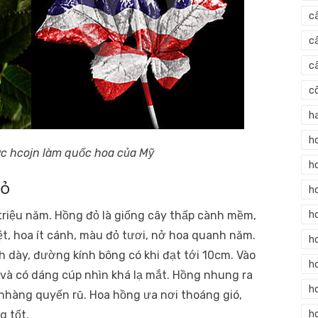
c
c
c
c
h
h
c hcojn làm quốc hoa của Mỹ
h
đỏ
h
triệu năm. Hồng đỏ là giống cây thấp cành mềm,
h
t, hoa ít cánh, màu đỏ tươi, nở hoa quanh năm.
h
dày, đường kính bông có khi đạt tới 10cm. Vào
h
và có dáng cúp nhìn khá lạ mắt. Hồng nhung ra
ho
hàng quyến rũ. Hoa hồng ưa nơi thoáng gió,
g tốt.
h