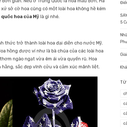
ề đơn giản. Nếu ở Trung Quốc là hoa mẫu đơn, Hà
Điể
thì xứ sở cờ hoa cũng có một loài hoa không hề kém
SAY
u
quốc hoa của Mỹ
là gì nhé.
5 
Nhữ
Ph
h thức trở thành loài hoa đại diện cho nước Mỹ.
 Hoa hồng được ví như là bà chúa của các loài hoa
Giả
 thơm ngào ngạt vừa êm ái vừa quyến rũ. Hoa
h hằng, sắc đẹp vĩnh cửu và cảm xúc mãnh liệt.
Khá
TỪ
c
c
c
câ