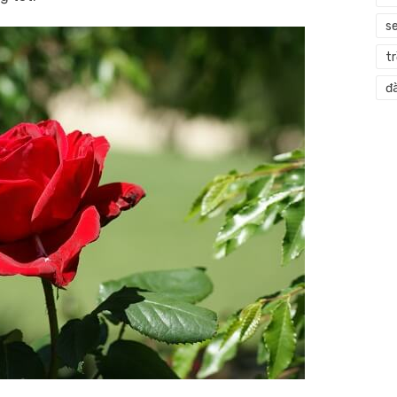
s
t
đà