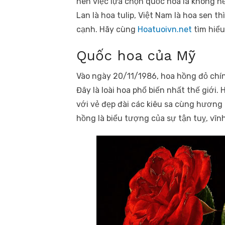
nên việc lựa chọn quốc hoa là không h
Lan là hoa tulip, Việt Nam là hoa sen 
cạnh. Hãy cùng
Hoatuoivn.net
tìm hiể
Quốc hoa của Mỹ
Vào ngày 20/11/1986, hoa hồng đỏ chín
Đây là loài hoa phổ biến nhất thế giới.
với vẻ đẹp đài các kiêu sa cùng hương
hồng là biểu tượng của sự tận tuỵ, vĩn