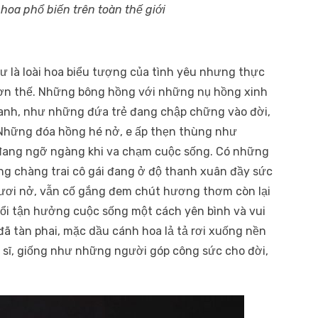
 hoa phổ biến trên toàn thế giới
ư là loài hoa biểu tượng của tình yêu nhưng thực
 hơn thế. Những bông hồng với những nụ hồng xinh
xanh, như những đứa trẻ đang chập chững vào đời,
 Những đóa hồng hé nở, e ấp thẹn thùng như
 đang ngỡ ngàng khi va chạm cuộc sống. Có những
g chàng trai cô gái đang ở độ thanh xuân đầy sức
tươi nở, vẫn cố gắng đem chút hương thơm còn lại
ổi tận hưởng cuộc sống một cách yên bình và vui
đã tàn phai, mặc dầu cánh hoa lả tả rơi xuống nền
 sĩ, giống như những người góp công sức cho đời,