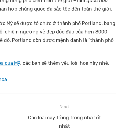
iống hồng phổ biến trên thế giới – làm
quốc hoa
hần hợp chủng quốc đa sắc tộc đến toàn thế giới.
ớc Mỹ sẽ được tổ chức ở thành phố Portland, bang
 hội chiêm ngưỡng vẻ đẹp độc đáo của hơn 8000
 lẽ đó, Portland còn được mệnh danh là “thành phố
oa của Mỹ
, các bạn sẽ thêm yêu loài hoa này nhé.
hoa
Next
Next
Các loại cây trồng trong nhà tốt
post:
nhất