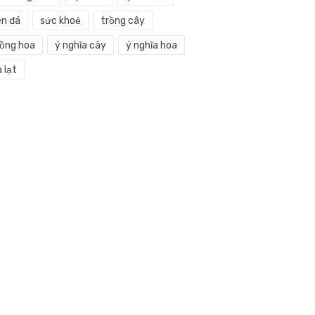
en đá
sức khoẻ
trồng cây
rồng hoa
ý nghĩa cây
ý nghĩa hoa
 lạt