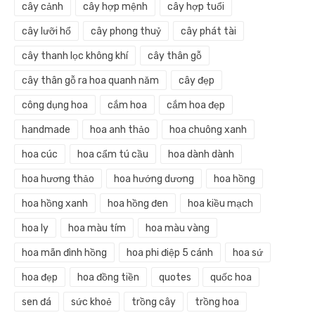
cây cảnh
cây hợp mệnh
cây hợp tuổi
cây lưỡi hổ
cây phong thuỷ
cây phát tài
cây thanh lọc không khí
cây thân gỗ
cây thân gỗ ra hoa quanh năm
cây đẹp
công dụng hoa
cắm hoa
cắm hoa đẹp
handmade
hoa anh thảo
hoa chuông xanh
hoa cúc
hoa cẩm tú cầu
hoa dành dành
hoa hương thảo
hoa hướng dương
hoa hồng
hoa hồng xanh
hoa hồng đen
hoa kiều mạch
hoa ly
hoa màu tím
hoa màu vàng
hoa mãn đình hồng
hoa phi điệp 5 cánh
hoa sứ
hoa đẹp
hoa đồng tiền
quotes
quốc hoa
sen đá
sức khoẻ
trồng cây
trồng hoa