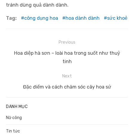
tránh dùng quả dành dành.
Tag:
công dụng hoa
hoa dành dành
sức khoẻ
Điều
Previous
hướng
Previous
Hoa diệp hà sơn – loài hoa trong suốt như thuỷ
bài
post:
tinh
viết
Next
Next
Đặc điểm và cách chăm sóc cây hoa sứ
post:
DANH MỤC
Nữ công
Tin tức