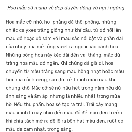
Hoa mắc cỡ mang vẻ đẹp duyên dáng và ngại ngùng
Hoa mắc cỡ nhỏ, hơi phẳng đã thổi phồng, những
chiếc calyxes trắng giống như khí cầu, từ đó nổi lên
màu đỏ hoặc đỏ sẫm với màu sắc nổi bật và phần dài
của nhụy hoa mở rộng vượt ra ngoài các cánh hoa.
Những bông hoa này kéo dài đến vài tháng, mặc dù
tràng hoa màu đỏ ngắn. Khi chúng đã già đi, hoa
chuyển từ màu trắng sang màu hồng nhạt hoặc màu
tím hoa oải hương, sau đó trở thành màu nâu khi
chúng khô. Mắc cỡ sẽ nở hầu hết trong năm nếu đủ
ánh sáng và ấm áp, nhưng là nhiều nhất trong mùa
hè. Nếu thụ phấn, hoa sẽ tạo ra trái. Trái cây mang
màu xanh lá cây chín đến màu đỏ để màu đen trước
khi chia tách mở ra để lộ ra bốn hạt màu đen, ruột có
màu da cam nhạt, trong sáng.