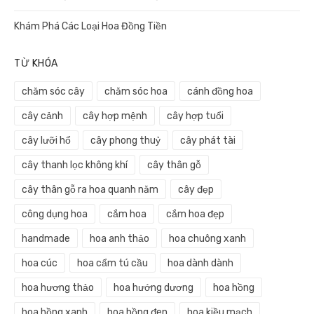
Khám Phá Các Loại Hoa Đồng Tiền
TỪ KHÓA
chăm sóc cây
chăm sóc hoa
cánh đồng hoa
cây cảnh
cây hợp mệnh
cây hợp tuổi
cây lưỡi hổ
cây phong thuỷ
cây phát tài
cây thanh lọc không khí
cây thân gỗ
cây thân gỗ ra hoa quanh năm
cây đẹp
công dụng hoa
cắm hoa
cắm hoa đẹp
handmade
hoa anh thảo
hoa chuông xanh
hoa cúc
hoa cẩm tú cầu
hoa dành dành
hoa hương thảo
hoa hướng dương
hoa hồng
hoa hồng xanh
hoa hồng đen
hoa kiều mạch