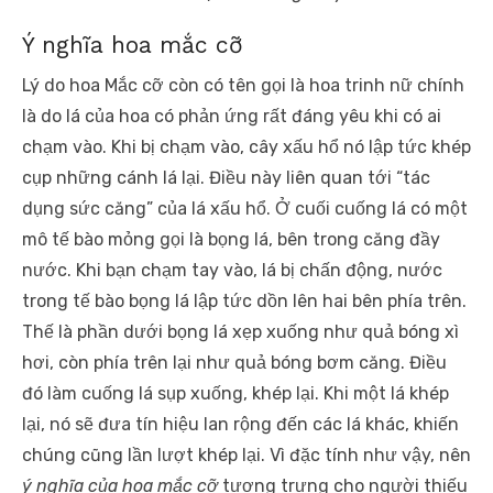
Ý nghĩa hoa mắc cỡ
Lý do hoa Mắc cỡ còn có tên gọi là hoa trinh nữ chính
là do lá của hoa có phản ứng rất đáng yêu khi có ai
chạm vào. Khi bị chạm vào, cây xấu hổ nó lập tức khép
cụp những cánh lá lại. Điều này liên quan tới “tác
dụng sức căng” của lá xấu hổ. Ở cuối cuống lá có một
mô tế bào mỏng gọi là bọng lá, bên trong căng đầy
nước. Khi bạn chạm tay vào, lá bị chấn động, nước
trong tế bào bọng lá lập tức dồn lên hai bên phía trên.
Thế là phần dưới bọng lá xẹp xuống như quả bóng xì
hơi, còn phía trên lại như quả bóng bơm căng. Điều
đó làm cuống lá sụp xuống, khép lại. Khi một lá khép
lại, nó sẽ đưa tín hiệu lan rộng đến các lá khác, khiến
chúng cũng lần lượt khép lại. Vì đặc tính như vậy, nên
ý nghĩa của hoa mắc cỡ
tượng trưng cho người thiếu