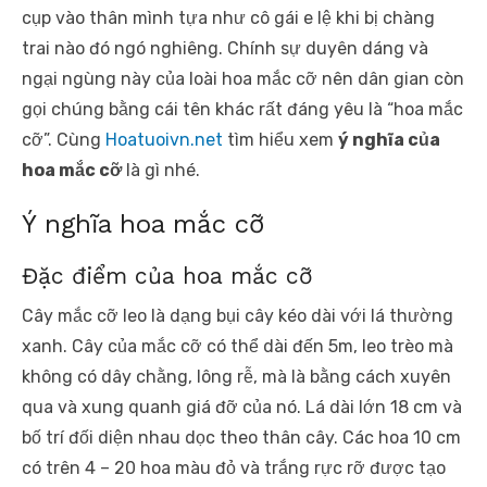
cụp vào thân mình tựa như cô gái e lệ khi bị chàng
trai nào đó ngó nghiêng. Chính sự duyên dáng và
ngại ngùng này của loài hoa mắc cỡ nên dân gian còn
gọi chúng bằng cái tên khác rất đáng yêu là “hoa mắc
cỡ”. Cùng
Hoatuoivn.net
tìm hiểu xem
ý nghĩa của
hoa mắc cỡ
là gì nhé.
Ý nghĩa hoa mắc cỡ
Đặc điểm của hoa mắc cỡ
Cây mắc cỡ leo là dạng bụi cây kéo dài với lá thường
xanh. Cây của mắc cỡ có thể dài đến 5m, leo trèo mà
không có dây chằng, lông rễ, mà là bằng cách xuyên
qua và xung quanh giá đỡ của nó. Lá dài lớn 18 cm và
bố trí đối diện nhau dọc theo thân cây. Các hoa 10 cm
có trên 4 – 20 hoa màu đỏ và trắng rực rỡ được tạo