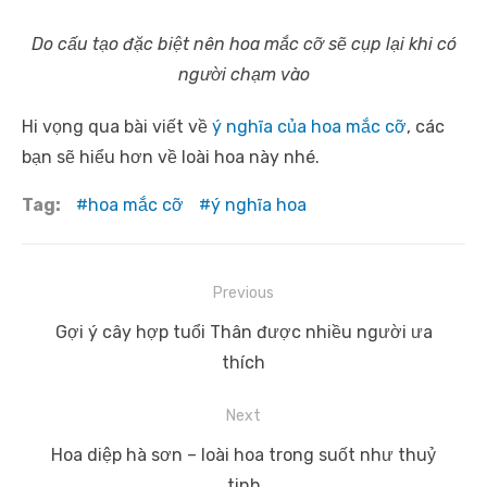
Do cấu tạo đặc biệt nên hoa mắc cỡ sẽ cụp lại khi có
người chạm vào
Hi vọng qua bài viết về
ý nghĩa của hoa mắc cỡ
, các
bạn sẽ hiểu hơn về loài hoa này nhé.
Tag:
hoa mắc cỡ
ý nghĩa hoa
Điều
Previous
hướng
Previous
Gợi ý cây hợp tuổi Thân được nhiều người ưa
bài
post:
thích
viết
Next
Next
Hoa diệp hà sơn – loài hoa trong suốt như thuỷ
post:
tinh