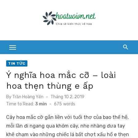
Skip
to
content
TIN TỨC
Ý nghĩa hoa mắc cỡ – loài
hoa thẹn thùng e ấp
Posted
By
Trần Hoàng Yến
Tháng 10 2, 2019
on
Time to Read:
3 min
-
675
words
Cây hoa mắc cỡ gắn liền với tuổi thơ của bao thế hệ,
mỗi lần đi ngang qua khóm cây, nhẹ nhàng đưa tay
khẽ chạm vào những chiếc lá bất chợt xấu hổ e thẹn