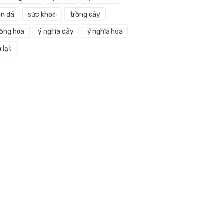
en đá
sức khoẻ
trồng cây
rồng hoa
ý nghĩa cây
ý nghĩa hoa
 lạt