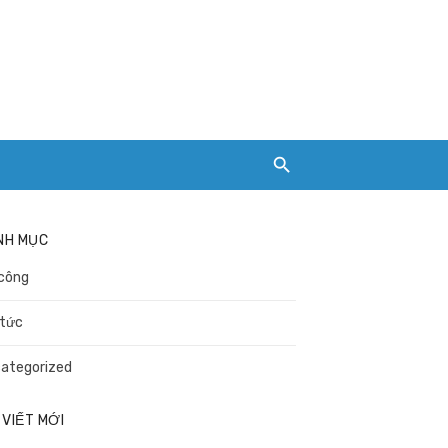
NH MỤC
công
 tức
ategorized
 VIẾT MỚI