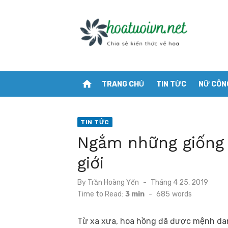
Skip
to
content
home
TRANG CHỦ
TIN TỨC
NỮ CÔN
TIN TỨC
Ngắm những giống 
giới
Posted
By
Trần Hoàng Yến
Tháng 4 25, 2019
on
Time to Read:
3 min
-
685
words
Từ xa xưa, hoa hồng đã được mệnh danh 