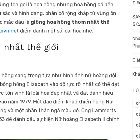
Điể
Cùng tên gọi là hoa hồng nhưng hoa hồng có đến
 sắc và hình dạng, phân bố rộng khắp từ vùng ôn
SAY
ắc mắc đâu là
giống hoa hồng thơm nhất thế
5 
oivn.net
điểm danh một số loại hoa nhé.
Nhữ
nhất thế giới
Ph
Giả
Khá
c hồng sang trọng tựa như hình ảnh nữ hoàng đội
ông hồng Elizabeth vào độ rực rỡ nhất có thể đạt
TỪ
 tôn vinh là loài hoa đẹp nhất và đạt danh hiệu
 vào năm 1979. Một đặc điểm khác khiến hồng Nữ
c
cuống và một phần thân ngả màu đỏ. Ông Lammerts
c
53 để đánh dấu sự kiện Nữ hoàng Elizabeth II chính
c
câ