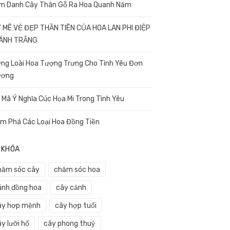
m Danh Cây Thân Gỗ Ra Hoa Quanh Năm
 MÊ VẺ ĐẸP THẦN TIÊN CỦA HOA LAN PHI ĐIỆP
CÁNH TRẮNG
ng Loài Hoa Tượng Trưng Cho Tình Yêu Đơn
ương
i Mã Ý Nghĩa Cúc Họa Mi Trong Tình Yêu
m Phá Các Loại Hoa Đồng Tiền
 KHÓA
hăm sóc cây
chăm sóc hoa
ánh đồng hoa
cây cảnh
ây hợp mệnh
cây hợp tuổi
y lưỡi hổ
cây phong thuỷ