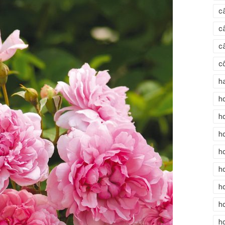
c
c
c
c
h
h
h
h
h
h
h
ho
h