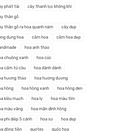
ây phát tài
cây thanh lọc không khí
ây thân gỗ
ây thân gỗ ra hoa quanh năm
cây đẹp
ông dụng hoa
cắm hoa
cắm hoa đẹp
andmade
hoa anh thảo
oa chuông xanh
hoa cúc
oa cẩm tú cầu
hoa dành dành
oa hương thảo
hoa hướng dương
oa hồng
hoa hồng xanh
hoa hồng đen
oa kiều mạch
hoa ly
hoa màu tím
oa màu vàng
hoa mãn đình hồng
a phi điệp 5 cánh
hoa sứ
hoa đẹp
oa đồng tiền
quotes
quốc hoa