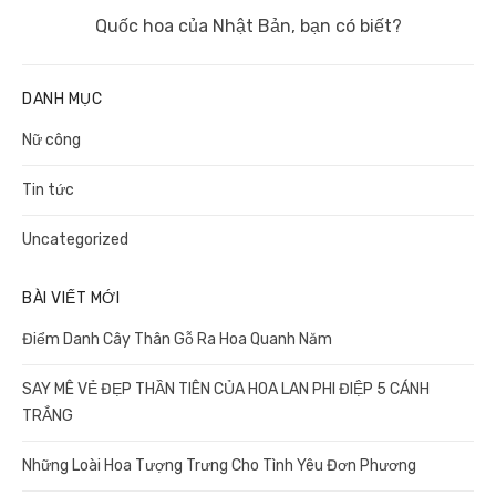
Next
Quốc hoa của Nhật Bản, bạn có biết?
post:
DANH MỤC
Nữ công
Tin tức
Uncategorized
BÀI VIẾT MỚI
Điểm Danh Cây Thân Gỗ Ra Hoa Quanh Năm
SAY MÊ VẺ ĐẸP THẦN TIÊN CỦA HOA LAN PHI ĐIỆP 5 CÁNH
TRẮNG
Những Loài Hoa Tượng Trưng Cho Tình Yêu Đơn Phương