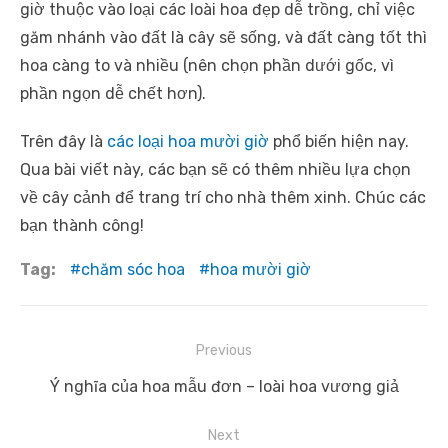
giờ thuộc vào loại các loài hoa đẹp dễ trồng, chỉ việc
găm nhánh vào đất là cây sẽ sống, và đất càng tốt thì
hoa càng to và nhiều (nên chọn phần dưới gốc, vì
phần ngọn dễ chết hơn).
Trên đây là
các loại hoa mười giờ
phổ biến hiện nay.
Qua bài viết này, các bạn sẽ có thêm nhiều lựa chọn
về cây cảnh để trang trí cho nhà thêm xinh. Chúc các
bạn thành công!
Tag:
chăm sóc hoa
hoa mười giờ
Điều
Previous
hướng
Previous
Ý nghĩa của hoa mẫu đơn – loài hoa vương giả
bài
post:
viết
Next