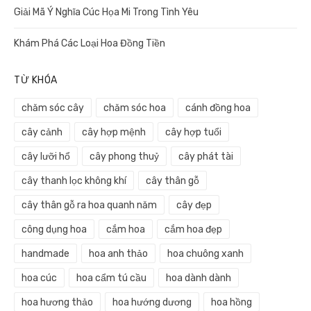
Giải Mã Ý Nghĩa Cúc Họa Mi Trong Tình Yêu
Khám Phá Các Loại Hoa Đồng Tiền
TỪ KHÓA
chăm sóc cây
chăm sóc hoa
cánh đồng hoa
cây cảnh
cây hợp mệnh
cây hợp tuổi
cây lưỡi hổ
cây phong thuỷ
cây phát tài
cây thanh lọc không khí
cây thân gỗ
cây thân gỗ ra hoa quanh năm
cây đẹp
công dụng hoa
cắm hoa
cắm hoa đẹp
handmade
hoa anh thảo
hoa chuông xanh
hoa cúc
hoa cẩm tú cầu
hoa dành dành
hoa hương thảo
hoa hướng dương
hoa hồng