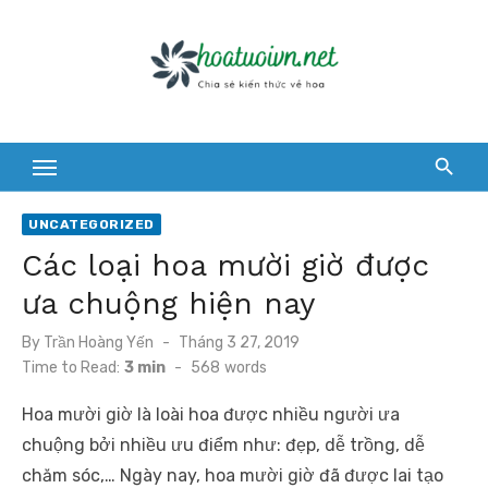
Skip
to
content
UNCATEGORIZED
Các loại hoa mười giờ được
ưa chuộng hiện nay
Posted
By
Trần Hoàng Yến
Tháng 3 27, 2019
on
Time to Read:
3 min
-
568
words
Hoa mười giờ là loài hoa được nhiều người ưa
chuộng bởi nhiều ưu điểm như: đẹp, dễ trồng, dễ
chăm sóc,… Ngày nay, hoa mười giờ đã được lai tạo