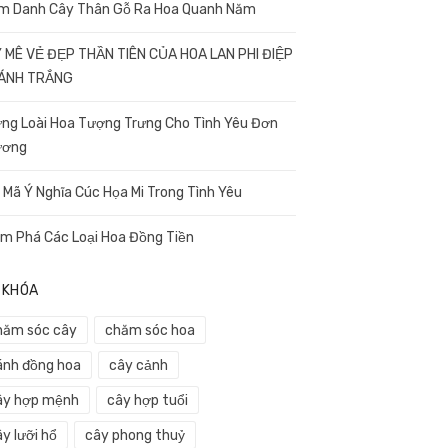
m Danh Cây Thân Gỗ Ra Hoa Quanh Năm
 MÊ VẺ ĐẸP THẦN TIÊN CỦA HOA LAN PHI ĐIỆP
CÁNH TRẮNG
ng Loài Hoa Tượng Trưng Cho Tình Yêu Đơn
ương
i Mã Ý Nghĩa Cúc Họa Mi Trong Tình Yêu
m Phá Các Loại Hoa Đồng Tiền
 KHÓA
hăm sóc cây
chăm sóc hoa
ánh đồng hoa
cây cảnh
ây hợp mệnh
cây hợp tuổi
y lưỡi hổ
cây phong thuỷ