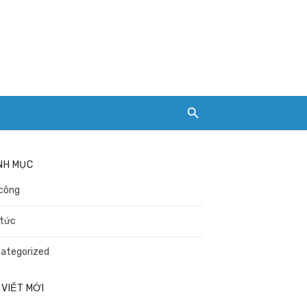
NH MỤC
công
 tức
ategorized
 VIẾT MỚI