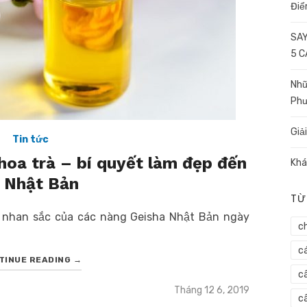
Điể
SAY
5 
Nhữ
Ph
Giả
Tin tức
hoa trà – bí quyết làm đẹp đến
Khá
 Nhật Bản
TỪ
n nhan sắc của các nàng Geisha Nhật Bản ngày
c
c
TINUE READING
→
c
Posted
Tháng 12 6, 2019
câ
on