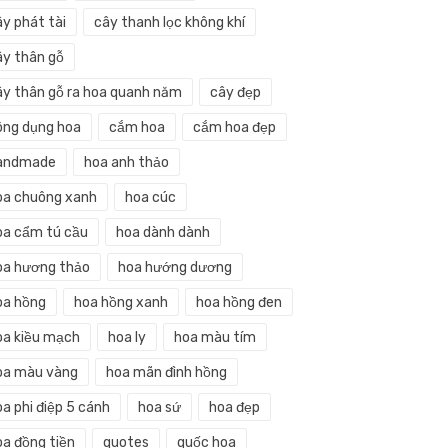
ây phát tài
cây thanh lọc không khí
ây thân gỗ
ây thân gỗ ra hoa quanh năm
cây đẹp
ông dụng hoa
cắm hoa
cắm hoa đẹp
andmade
hoa anh thảo
oa chuông xanh
hoa cúc
oa cẩm tú cầu
hoa dành dành
oa hương thảo
hoa hướng dương
oa hồng
hoa hồng xanh
hoa hồng đen
oa kiều mạch
hoa ly
hoa màu tím
oa màu vàng
hoa mãn đình hồng
a phi điệp 5 cánh
hoa sứ
hoa đẹp
oa đồng tiền
quotes
quốc hoa