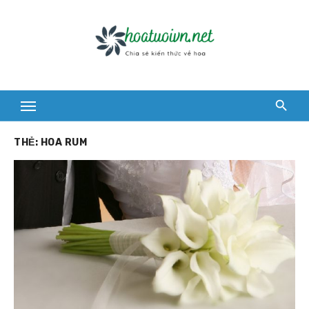
Skip
to
content
THẺ:
HOA RUM