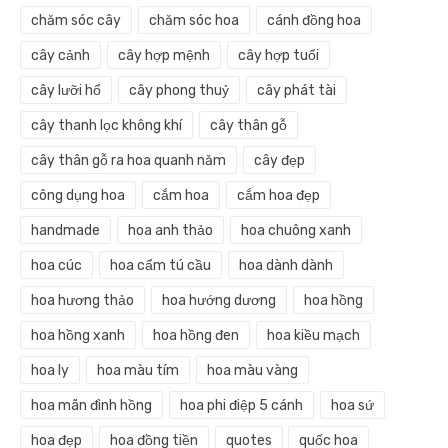
chăm sóc cây
chăm sóc hoa
cánh đồng hoa
cây cảnh
cây hợp mệnh
cây hợp tuổi
cây lưỡi hổ
cây phong thuỷ
cây phát tài
cây thanh lọc không khí
cây thân gỗ
cây thân gỗ ra hoa quanh năm
cây đẹp
công dụng hoa
cắm hoa
cắm hoa đẹp
handmade
hoa anh thảo
hoa chuông xanh
hoa cúc
hoa cẩm tú cầu
hoa dành dành
hoa hương thảo
hoa hướng dương
hoa hồng
hoa hồng xanh
hoa hồng đen
hoa kiều mạch
hoa ly
hoa màu tím
hoa màu vàng
hoa mãn đình hồng
hoa phi điệp 5 cánh
hoa sứ
hoa đẹp
hoa đồng tiền
quotes
quốc hoa