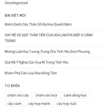
Uncategorized
BÀI VIẾT MỚI
Điểm Danh Cây Thân Gỗ Ra Hoa Quanh Năm
SAY MÊ VẺ ĐẸP THẦN TIÊN CỦA HOA LAN PHI ĐIỆP 5 CÁNH
TRẮNG
Những Loài Hoa Tượng Trưng Cho Tình Yêu Đơn Phương
Giải Mã Ý Nghĩa Cúc Họa Mi Trong Tình Yêu
Khám Phá Các Loại Hoa Đồng Tiền
TỪ KHÓA
chăm sóc cây
chăm sóc hoa
cánh đồng hoa
cây cảnh
cây hợp mệnh
cây hợp tuổi