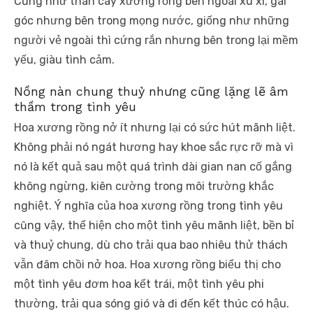
Cũng như thân cây xương rồng
bên ngoài xù xì, gai
góc nhưng bên trong mọng nước, giống như những
người vẻ ngoài thì cứng rắn nhưng bên trong lại mềm
yếu, giàu tình cảm.
Nồng nàn chung thuỷ nhưng cũng lặng lẽ âm
thầm trong tình yêu
Hoa xương rồng nở ít nhưng lại có sức hút mãnh liệt.
Không phải nó ngát hương hay khoe sắc rực rỡ mà vì
nó là kết quả sau một quá trình dài gian nan cố gắng
không ngừng, kiên cường trong môi trường khắc
nghiệt. Ý nghĩa của hoa xương rồng trong tình yêu
cũng vậy, thể hiện cho một tình yêu mãnh liệt, bền bỉ
và thuỷ chung, dù cho trải qua bao nhiêu thử thách
vẫn đâm chồi nở hoa. Hoa xương rồng biểu thị cho
một tình yêu đơm hoa kết trái, một tình yêu phi
thường, trải qua sóng gió và đi đến kết thúc có hậu.