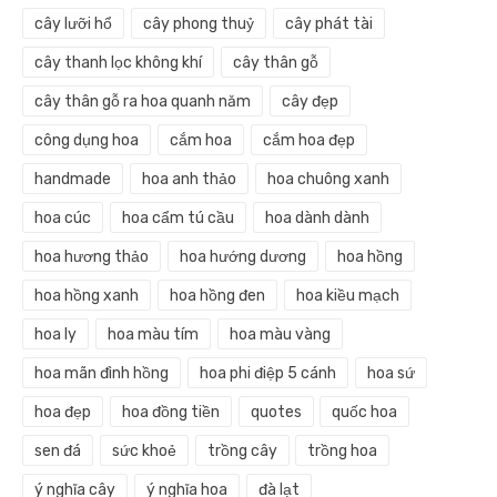
cây lưỡi hổ
cây phong thuỷ
cây phát tài
cây thanh lọc không khí
cây thân gỗ
cây thân gỗ ra hoa quanh năm
cây đẹp
công dụng hoa
cắm hoa
cắm hoa đẹp
handmade
hoa anh thảo
hoa chuông xanh
hoa cúc
hoa cẩm tú cầu
hoa dành dành
hoa hương thảo
hoa hướng dương
hoa hồng
hoa hồng xanh
hoa hồng đen
hoa kiều mạch
hoa ly
hoa màu tím
hoa màu vàng
hoa mãn đình hồng
hoa phi điệp 5 cánh
hoa sứ
hoa đẹp
hoa đồng tiền
quotes
quốc hoa
sen đá
sức khoẻ
trồng cây
trồng hoa
ý nghĩa cây
ý nghĩa hoa
đà lạt