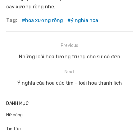
cây xương rồng nhé.
Tag:
hoa xương rồng
ý nghĩa hoa
Điều
Previous
hướng
Previous
Những loài hoa tượng trưng cho sự cô đơn
bài
post:
viết
Next
Next
Ý nghĩa của hoa cúc tím – loài hoa thanh lịch
post:
DANH MỤC
Nữ công
Tin tức