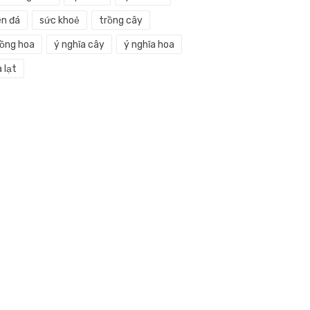
en đá
sức khoẻ
trồng cây
rồng hoa
ý nghĩa cây
ý nghĩa hoa
 lạt