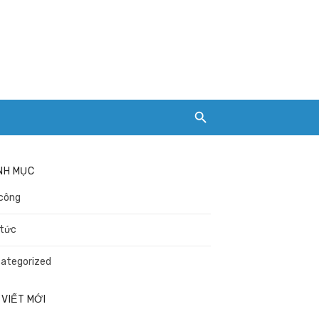
NH MỤC
công
 tức
ategorized
 VIẾT MỚI