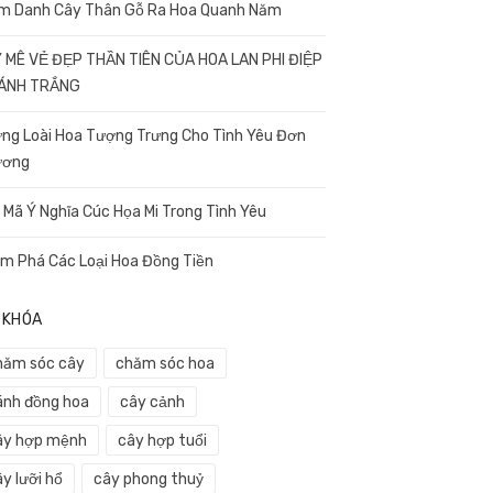
m Danh Cây Thân Gỗ Ra Hoa Quanh Năm
 MÊ VẺ ĐẸP THẦN TIÊN CỦA HOA LAN PHI ĐIỆP
CÁNH TRẮNG
ng Loài Hoa Tượng Trưng Cho Tình Yêu Đơn
ương
i Mã Ý Nghĩa Cúc Họa Mi Trong Tình Yêu
m Phá Các Loại Hoa Đồng Tiền
 KHÓA
hăm sóc cây
chăm sóc hoa
ánh đồng hoa
cây cảnh
ây hợp mệnh
cây hợp tuổi
y lưỡi hổ
cây phong thuỷ