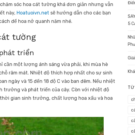
Điể
 chăm sóc hoa cát tường khá đơn giản nhưng vẫn
iết này,
Hoatuoivn.net
sẽ hướng dẫn cho các bạn
SAY
ách để hoa nở quanh năm nhé.
5 
át tường
Nhữ
Ph
phát triển
Giả
hỉ cần một lượng ánh sáng vừa phải, khi mùa hè
Khá
hỗ râm mát. Nhiệt độ thích hợp nhất cho sự sinh
 ban ngày và 15 đến 18 độ C vào ban đêm. Nếu nhiệt
TỪ
 trưởng và phát triển của cây. Còn với nhiệt độ
 thời gian sinh trưởng, chất lượng hoa xấu và hoa
c
c
c
câ