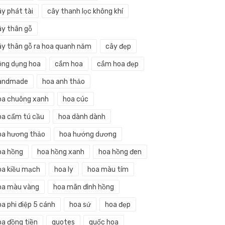
ây phát tài
cây thanh lọc không khí
ây thân gỗ
ây thân gỗ ra hoa quanh năm
cây đẹp
ông dụng hoa
cắm hoa
cắm hoa đẹp
andmade
hoa anh thảo
oa chuông xanh
hoa cúc
oa cẩm tú cầu
hoa dành dành
oa hương thảo
hoa hướng dương
oa hồng
hoa hồng xanh
hoa hồng đen
oa kiều mạch
hoa ly
hoa màu tím
oa màu vàng
hoa mãn đình hồng
a phi điệp 5 cánh
hoa sứ
hoa đẹp
oa đồng tiền
quotes
quốc hoa