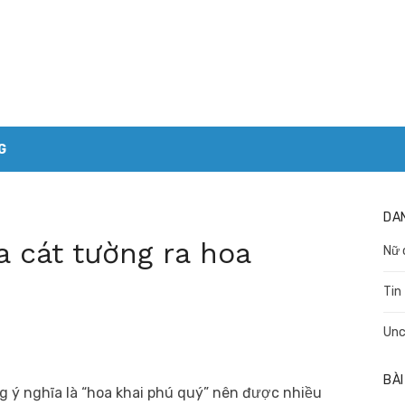
G
DA
 cát tường ra hoa
Nữ 
Tin
Unc
BÀI
g ý nghĩa là “hoa khai phú quý” nên được nhiều