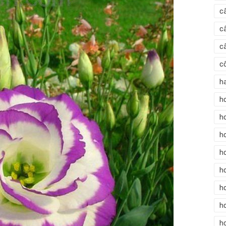
c
c
c
c
h
h
h
h
h
h
h
ho
h