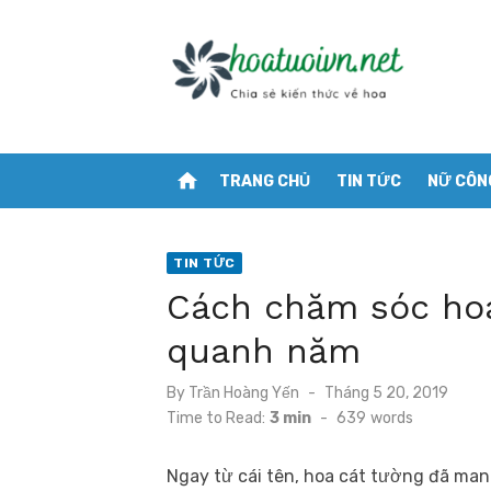
Skip
to
content
home
TRANG CHỦ
TIN TỨC
NỮ CÔN
TIN TỨC
Cách chăm sóc hoa
quanh năm
Posted
By
Trần Hoàng Yến
Tháng 5 20, 2019
on
Time to Read:
3 min
-
639
words
Ngay từ cái tên, hoa cát tường đã man