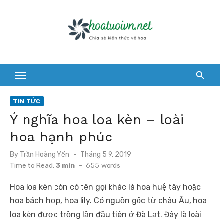
Skip
to
content
TIN TỨC
Ý nghĩa hoa loa kèn – loài
hoa hạnh phúc
Posted
By
Trần Hoàng Yến
Tháng 5 9, 2019
on
Time to Read:
3 min
-
655
words
Hoa loa kèn còn có tên gọi khác là hoa huệ tây hoặc
hoa bách hợp, hoa lily. Có nguồn gốc từ châu Âu, hoa
loa kèn được trồng lần đầu tiên ở Đà Lạt. Đây là loài