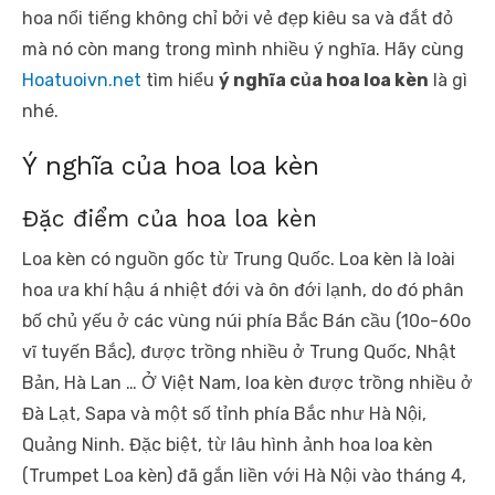
hoa nổi tiếng không chỉ bởi vẻ đẹp kiêu sa và đắt đỏ
mà nó còn mang trong mình nhiều ý nghĩa. Hãy cùng
Hoatuoivn.net
tìm hiểu
ý nghĩa của hoa loa kèn
là gì
nhé.
Ý nghĩa của hoa loa kèn
Đặc điểm của hoa loa kèn
Loa kèn có nguồn gốc từ Trung Quốc. Loa kèn là loài
hoa ưa khí hậu á nhiệt đới và ôn đới lạnh, do đó phân
bố chủ yếu ở các vùng núi phía Bắc Bán cầu (10o-60o
vĩ tuyến Bắc), được trồng nhiều ở Trung Quốc, Nhật
Bản, Hà Lan … Ở Việt Nam, loa kèn được trồng nhiều ở
Đà Lạt, Sapa và một số tỉnh phía Bắc như Hà Nội,
Quảng Ninh. Đặc biệt, từ lâu hình ảnh hoa loa kèn
(Trumpet Loa kèn) đã gắn liền với Hà Nội vào tháng 4,