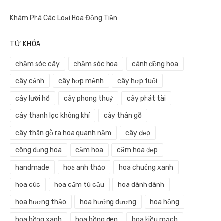
Khám Phá Các Loại Hoa Đồng Tiền
TỪ KHÓA
chăm sóc cây
chăm sóc hoa
cánh đồng hoa
cây cảnh
cây hợp mệnh
cây hợp tuổi
cây lưỡi hổ
cây phong thuỷ
cây phát tài
cây thanh lọc không khí
cây thân gỗ
cây thân gỗ ra hoa quanh năm
cây đẹp
công dụng hoa
cắm hoa
cắm hoa đẹp
handmade
hoa anh thảo
hoa chuông xanh
hoa cúc
hoa cẩm tú cầu
hoa dành dành
hoa hương thảo
hoa hướng dương
hoa hồng
hoa hồng xanh
hoa hồng đen
hoa kiều mạch