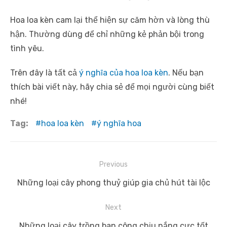
Hoa loa kèn cam lại thể hiện sự căm hờn và lòng thù
hận. Thường dùng để chỉ những kẻ phản bội trong
tình yêu.
Trên đây là tất cả
ý nghĩa của hoa loa kèn
. Nếu bạn
thích bài viết này, hãy chia sẻ để mọi người cùng biết
nhé!
Tag:
hoa loa kèn
ý nghĩa hoa
Điều
Previous
hướng
Previous
Những loại cây phong thuỷ giúp gia chủ hút tài lộc
bài
post:
viết
Next
Next
Những loại cây trồng ban công chịu nắng cực tốt