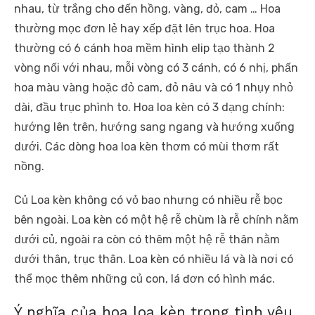
nhau, từ trắng cho đến hồng, vàng, đỏ, cam … Hoa
thường mọc đơn lẻ hay xếp đặt lên trục hoa. Hoa
thường có 6 cánh hoa mềm hình elip tạo thành 2
vòng nối với nhau, mỗi vòng có 3 cánh, có 6 nhị, phấn
hoa màu vàng hoặc đỏ cam, đỏ nâu và có 1 nhụy nhỏ
dài, đầu trục phình to. Hoa loa kèn có 3 dạng chính:
hướng lên trên, hướng sang ngang và hướng xuống
dưới. Các dòng hoa loa kèn thơm có mùi thơm rất
nồng.
Củ Loa kèn không có vỏ bao nhưng có nhiều rễ bọc
bên ngoài. Loa kèn có một hệ rễ chùm là rễ chính nằm
dưới củ, ngoài ra còn có thêm một hệ rễ thân nằm
dưới thân, trục thân. Loa kèn có nhiều lá và là nơi có
thể mọc thêm những củ con, lá đơn có hình mác.
Ý nghĩa của hoa loa kèn trong tình yêu