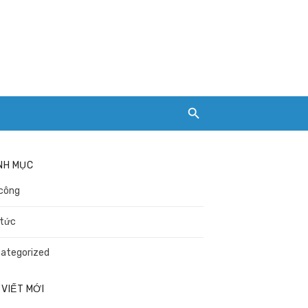
NH MỤC
công
 tức
ategorized
 VIẾT MỚI