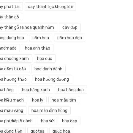
ây phát tài
cây thanh lọc không khí
ây thân gỗ
ây thân gỗ ra hoa quanh năm
cây đẹp
ông dụng hoa
cắm hoa
cắm hoa đẹp
andmade
hoa anh thảo
oa chuông xanh
hoa cúc
oa cẩm tú cầu
hoa dành dành
oa hương thảo
hoa hướng dương
oa hồng
hoa hồng xanh
hoa hồng đen
oa kiều mạch
hoa ly
hoa màu tím
oa màu vàng
hoa mãn đình hồng
a phi điệp 5 cánh
hoa sứ
hoa đẹp
oa đồng tiền
quotes
quốc hoa