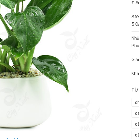
Điể
SAY
5 
Nhữ
Ph
Giả
Khá
TỪ
c
c
c
câ