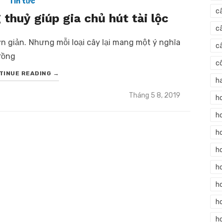
Tin tức
c
thuỷ giúp gia chủ hút tài lộc
c
n giản. Nhưng mỗi loại cây lại mang một ý nghĩa
c
trồng
c
TINUE READING
→
h
Posted
Tháng 5 8, 2019
h
on
h
h
h
h
h
ho
h