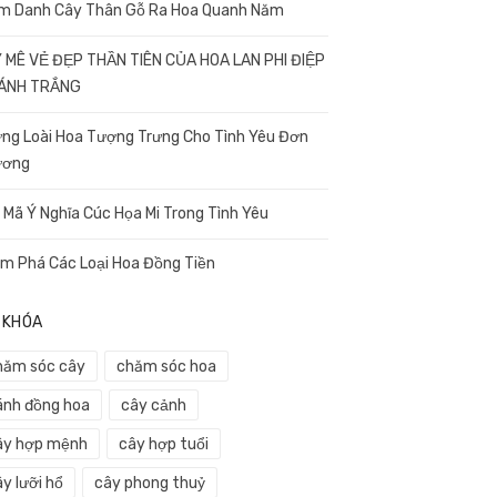
m Danh Cây Thân Gỗ Ra Hoa Quanh Năm
 MÊ VẺ ĐẸP THẦN TIÊN CỦA HOA LAN PHI ĐIỆP
CÁNH TRẮNG
ng Loài Hoa Tượng Trưng Cho Tình Yêu Đơn
ương
i Mã Ý Nghĩa Cúc Họa Mi Trong Tình Yêu
m Phá Các Loại Hoa Đồng Tiền
 KHÓA
hăm sóc cây
chăm sóc hoa
ánh đồng hoa
cây cảnh
ây hợp mệnh
cây hợp tuổi
y lưỡi hổ
cây phong thuỷ