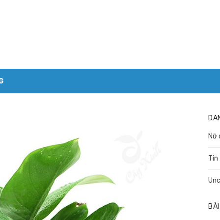
G
DA
Nữ 
Tin
Unc
BÀI