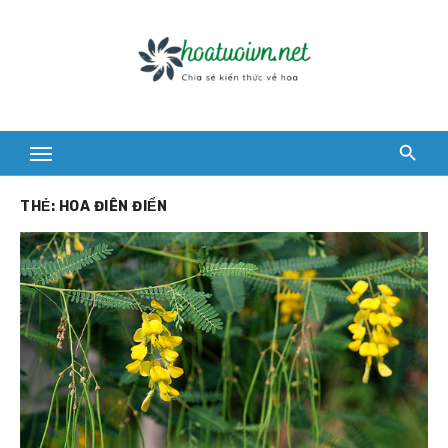
Skip
to
content
THẺ:
HOA ĐIÊN ĐIỂN