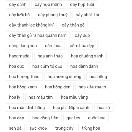
cây cảnh
cây hợp mệnh
cây hợp tuổi
cây lưỡi hổ
cây phong thuỷ
cây phát tài
cây thanh lọc không khí
cây thân gỗ
cây thân gỗ ra hoa quanh năm
cây đẹp
công dụng hoa
cắm hoa
cắm hoa đẹp
handmade
hoa anh thảo
hoa chuông xanh
hoa cúc
hoa cẩm tú cầu
hoa dành dành
hoa hương thảo
hoa hướng dương
hoa hồng
hoa hồng xanh
hoa hồng đen
hoa kiều mạch
hoa ly
hoa màu tím
hoa màu vàng
hoa mãn đình hồng
hoa phi điệp 5 cánh
hoa sứ
hoa đẹp
hoa đồng tiền
quotes
quốc hoa
sen đá
sức khoẻ
trồng cây
trồng hoa