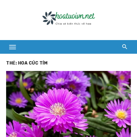
Skip
to
content
THẺ:
HOA CÚC TÍM