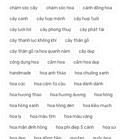
chăm sóc cây
chăm sóc hoa
cánh đồng hoa
cây cảnh
cây hợp mệnh
cây hợp tuổi
cây lưỡi hổ
cây phong thuỷ
cây phát tài
cây thanh lọc không khí
cây thân gỗ
cây thân gỗ ra hoa quanh năm
cây đẹp
công dụng hoa
cắm hoa
cắm hoa đẹp
handmade
hoa anh thảo
hoa chuông xanh
hoa cúc
hoa cẩm tú cầu
hoa dành dành
hoa hương thảo
hoa hướng dương
hoa hồng
hoa hồng xanh
hoa hồng đen
hoa kiều mạch
hoa ly
hoa màu tím
hoa màu vàng
hoa mãn đình hồng
hoa phi điệp 5 cánh
hoa sứ
hoa đẹp
hoa đồng tiền
quotes
quốc hoa